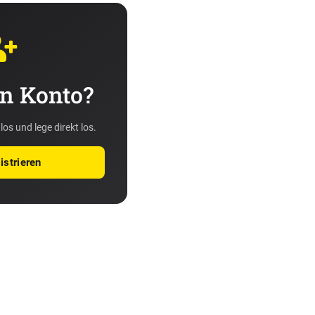
n Konto?
los und lege direkt los.
istrieren