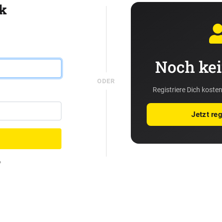
k
Noch kei
ODER
Registriere Dich kosten
Jetzt reg
?