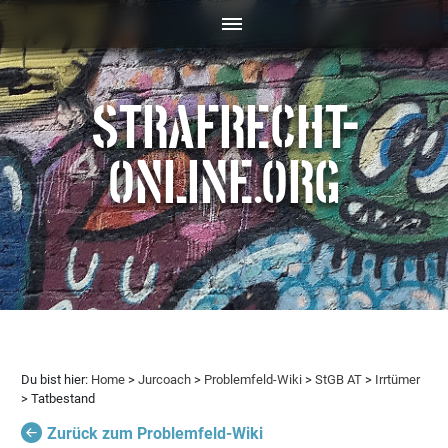
STRAFRECHT-
ONLINE.ORG
Du bist hier:
Home
>
Jurcoach
>
Problemfeld-Wiki
>
StGB AT
>
Irrtümer
> Tatbestand
Zurück zum Problemfeld-Wiki