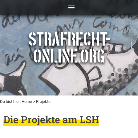
STRAFRECHT-
ONLINE.ORG
Du bist hier:
Home
> Projekte
Die Projekte am LSH