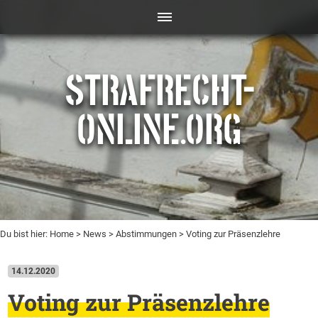
STRAFRECHT-
ONLINE.ORG
Du bist hier:
Home
>
News
>
Abstimmungen
> Voting zur Präsenzlehre
14.12.2020
Voting zur Präsenzlehre