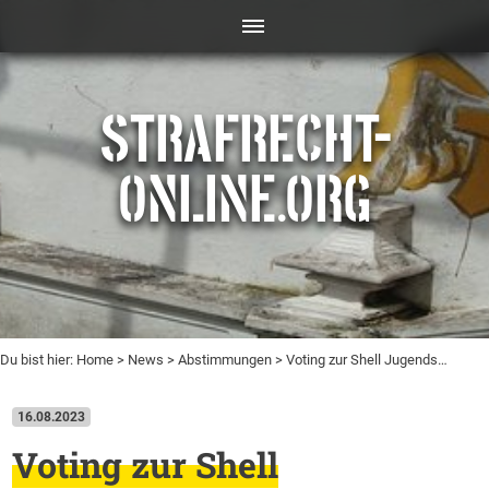
STRAFRECHT-
ONLINE.ORG
Du bist hier:
Home
>
News
>
Abstimmungen
> Voting zur Shell Jugends…
16.08.2023
Voting zur Shell