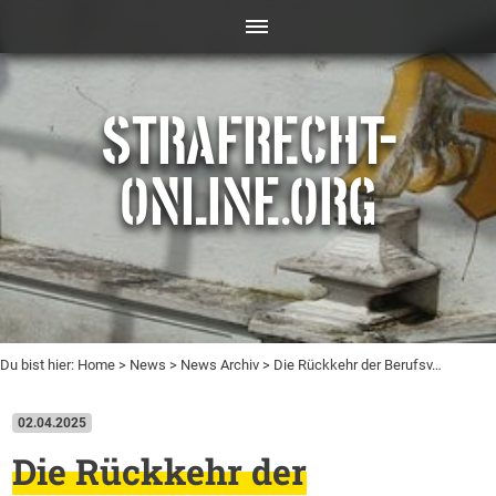
STRAFRECHT-
ONLINE.ORG
Du bist hier:
Home
>
News
>
News Archiv
> Die Rückkehr der Berufsv…
02.04.2025
Die Rückkehr der