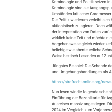
Kriminologie und Politik setzen in
Kriminologie sind sie Ausgangspun
Umständen kritischer Gradmesser 
Die Politik wiederum verleiht sich 
aktionistisch zu agieren. Doch wä
der Interpretation von Daten zurück
wirklich keine Zeit und möchte ni
Vorgehensweise gleich wieder zer
beliebige wie abenteuerliche Schne
Weise hektisch Lesenden auf Zu
Jüngstes Beispiel: Die Schande der 
und Umgehungshandlungen als Au
https://strafrecht-online.org/news
Nun lesen wir die folgende schein
Einführung der Bezahlkarte für Asy
Ausreisen massiv angestiegen. Di
2024 im Vergleich zum Vorjahresze