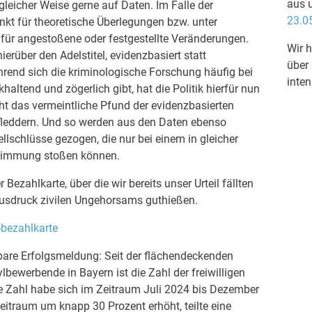
aus 
 gleicher Weise gerne auf Daten. Im Falle der
23.0
kt für theoretische Überlegungen bzw. unter
für angestoßene oder festgestellte Veränderungen.
Wir h
hierüber den Adelstitel, evidenzbasiert statt
über
hrend sich die kriminologische Forschung häufig bei
inten
haltend und zögerlich gibt, hat die Politik hierfür nun
cht das vermeintliche Pfund der evidenzbasierten
fleddern. Und so werden aus den Daten ebenso
llschlüsse gezogen, die nur bei einem in gleicher
stimmung stoßen können.
Bezahlkarte, über die wir bereits unser Urteil fällten
sdruck zivilen Ungehorsams guthießen.
-bezahlkarte
bare Erfolgsmeldung: Seit der flächendeckenden
lbewerbende in Bayern ist die Zahl der freiwilligen
e Zahl habe sich im Zeitraum Juli 2024 bis Dezember
itraum um knapp 30 Prozent erhöht, teilte eine