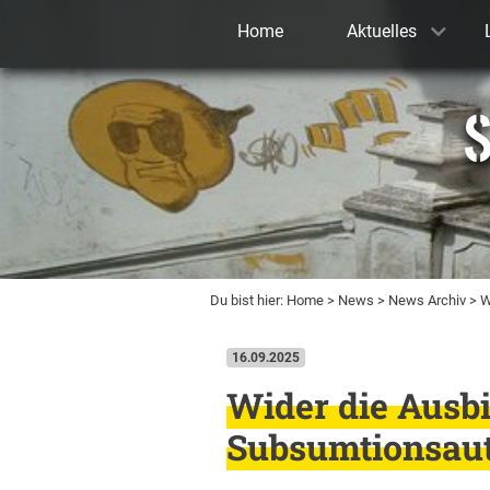
Home
Aktuelles
S
Du bist hier:
Home
>
News
>
News Archiv
> W
16.09.2025
Wider die Ausb
Subsumtionsau