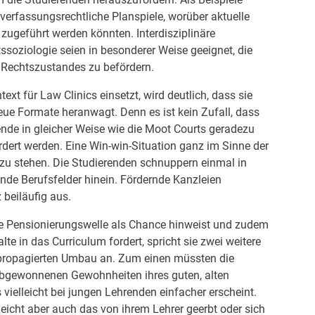
erfassungsrechtliche Planspiele, worüber aktuelle
ugeführt werden könnten. Interdisziplinäre
ssoziologie seien in besonderer Weise geeignet, die
n Rechtszustandes zu befördern.
t für Law Clinics einsetzt, wird deutlich, dass sie
neue Formate heranwagt. Denn es ist kein Zufall, dass
nde in gleicher Weise wie die Moot Courts geradezu
rdert werden. Eine Win-win-Situation ganz im Sinne der
 zu stehen. Die Studierenden schnuppern einmal in
rende Berufsfelder hinein. Fördernde Kanzleien
beiläufig aus.
 Pensionierungswelle als Chance hinweist und zudem
lte in das Curriculum fordert, spricht sie zwei weitere
 propagierten Umbau an. Zum einen müssten die
liebgewonnenen Gewohnheiten ihres guten, alten
vielleicht bei jungen Lehrenden einfacher erscheint.
leicht aber auch das von ihrem Lehrer geerbt oder sich