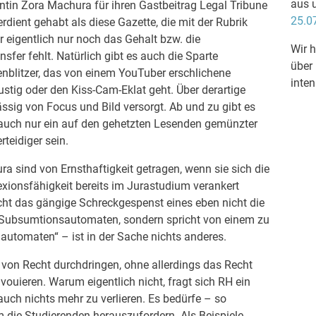
aus 
ntin Zora Machura für ihren Gastbeitrag Legal Tribune
25.0
rdient gehabt als diese Gazette, die mit der Rubrik
r eigentlich nur noch das Gehalt bzw. die
Wir h
fer fehlt. Natürlich gibt es auch die Sparte
über
enblitzer, das von einem YouTuber erschlichene
inten
stig oder den Kiss-Cam-Eklat geht. Über derartige
ssig von Focus und Bild versorgt. Ab und zu gibt es
auch nur ein auf den gehetzten Lesenden gemünzter
rteidiger sein.
 sind von Ernsthaftigkeit getragen, wenn sie sich die
flexionsfähigkeit bereits im Jurastudium verankert
cht das gängige Schreckgespenst eines eben nicht die
Subsumtionsautomaten, sondern spricht von einem zu
utomaten“ – ist in der Sache nichts anderes.
 von Recht durchdringen, ohne allerdings das Recht
vouieren. Warum eigentlich nicht, fragt sich RH ein
auch nichts mehr zu verlieren. Es bedürfe – so
 die Studierenden herauszufordern. Als Beispiele