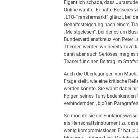
Eigentlich schade, dass Jurastude
Online wählte. Er hätte Besseres ve
„LTO-Transfermarkt“ glänzt, bei de
Gehaltssteigerung nach einem Trans
„Meistgelesen“, bei der es um Bus
Bundesverdienstkreuz von Peter Lu
Themen werden wir bereits zuverlä
dann aber auch Seriöses, mag es 
Teaser für einen Beitrag im Strafve
Auch die Überlegungen von Machura
Frage stellt, wie eine kritische Re
werden könnte. Sie wählt dabei ni
Folgen seines Tuns bedenkenden 
verhindernden „bloßen Paragrafena
So möchte sie die Funktionsweise
als Herrschaftsinstrument zu desa
wenig kompromissloser. Er hat ja 
Machura – interaktiver Module, um