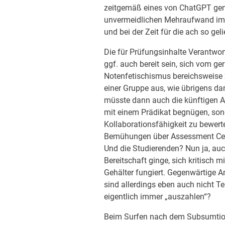
zeitgemäß eines von ChatGPT generi
unvermeidlichen Mehraufwand im 
und bei der Zeit für die ach so g
Die für Prüfungsinhalte Verantwo
ggf. auch bereit sein, sich vom g
Notenfetischismus bereichsweise z
einer Gruppe aus, wie übrigens da
müsste dann auch die künftigen Ar
mit einem Prädikat begnügen, sond
Kollaborationsfähigkeit zu bewert
Bemühungen über Assessment Center 
Und die Studierenden? Nun ja, auch
Bereitschaft ginge, sich kritisch m
Gehälter fungiert. Gegenwärtige A
sind allerdings eben auch nicht T
eigentlich immer „auszahlen“?
Beim Surfen nach dem Subsumtions