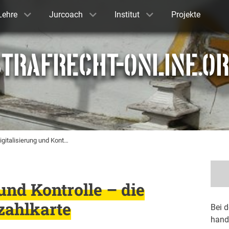
Lehre
Jurcoach
Institut
Projekte
TRAFRECHT-ONLINE.O
igitalisierung und Kont…
und Kontrolle – die
zahlkarte
Bei 
hand