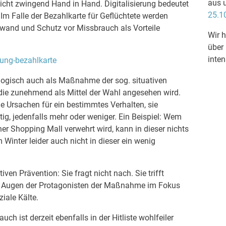
aus 
icht zwingend Hand in Hand. Digitalisierung bedeutet
25.1
m Falle der Bezahlkarte für Geflüchtete werden
wand und Schutz vor Missbrauch als Vorteile
Wir h
über
inten
erung-bezahlkarte
ologisch auch als Maßnahme der sog. situativen
, die zunehmend als Mittel der Wahl angesehen wird.
e Ursachen für ein bestimmtes Verhalten, sie
ftig, jedenfalls mehr oder weniger. Ein Beispiel: Wem
iner Shopping Mall verwehrt wird, kann in dieser nichts
m Winter leider auch nicht in dieser ein wenig
iven Prävention: Sie fragt nicht nach. Sie trifft
en Augen der Protagonisten der Maßnahme im Fokus
ziale Kälte.
ch ist derzeit ebenfalls in der Hitliste wohlfeiler