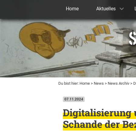
Home
Aktuelles
S
Du bist hier:
Home
>
News
>
News Archiv
> D
07.11.2024
Digitalisierung 
Schande der Be