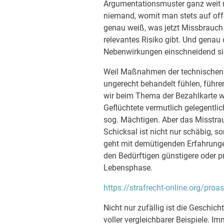
Argumentationsmuster ganz weit n
niemand, womit man stets auf of
genau weiß, was jetzt Missbrauch
relevantes Risiko gibt. Und genau
Nebenwirkungen einschneidend si
Weil Maßnahmen der technischen P
ungerecht behandelt fühlen, führ
wir beim Thema der Bezahlkarte wä
Geflüchtete vermutlich gelegentlic
sog. Mächtigen. Aber das Misstra
Schicksal ist nicht nur schäbig, s
geht mit demütigenden Erfahrunge
den Bedürftigen günstigere oder 
Lebensphase.
https://strafrecht-online.org/proa
Nicht nur zufällig ist die Geschic
voller vergleichbarer Beispiele. I