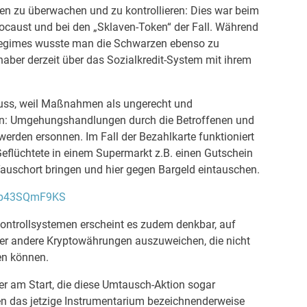
en zu überwachen und zu kontrollieren: Dies war beim
ocaust und bei den „Sklaven-Token“ der Fall. Während
Regimes wusste man die Schwarzen ebenso zu
haber derzeit über das Sozialkredit-System mit ihrem
ss, weil Maßnahmen als ungerecht und
n: Umgehungshandlungen durch die Betroffenen und
erden ersonnen. Im Fall der Bezahlkarte funktioniert
Geflüchtete in einem Supermarkt z.B. einen Gutschein
auschort bringen und hier gegen Bargeld eintauschen.
tFp43SQmF9KS
Kontrollsystemen erscheint es zudem denkbar, auf
der andere Kryptowährungen auszuweichen, die nicht
en können.
er am Start, die diese Umtausch-Aktion sogar
en das jetzige Instrumentarium bezeichnenderweise