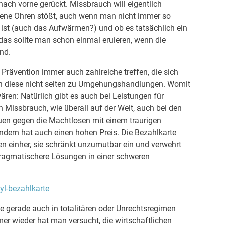
ach vorne gerückt. Missbrauch will eigentlich
fene Ohren stößt, auch wenn man nicht immer so
 ist (auch das Aufwärmen?) und ob es tatsächlich ein
 das sollte man schon einmal eruieren, wenn die
nd.
rävention immer auch zahlreiche treffen, die sich
en diese nicht selten zu Umgehungshandlungen. Womit
ren: Natürlich gibt es auch bei Leistungen für
h Missbrauch, wie überall auf der Welt, auch bei den
uen gegen die Machtlosen mit einem traurigen
ondern hat auch einen hohen Preis. Die Bezahlkarte
n einher, sie schränkt unzumutbar ein und verwehrt
pragmatischere Lösungen in einer schweren
syl-bezahlkarte
hte gerade auch in totalitären oder Unrechtsregimen
mmer wieder hat man versucht, die wirtschaftlichen