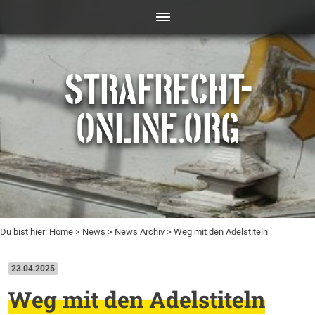
STRAFRECHT-
ONLINE.ORG
Du bist hier:
Home
>
News
>
News Archiv
> Weg mit den Adelstiteln
23.04.2025
Weg mit den Adelstiteln