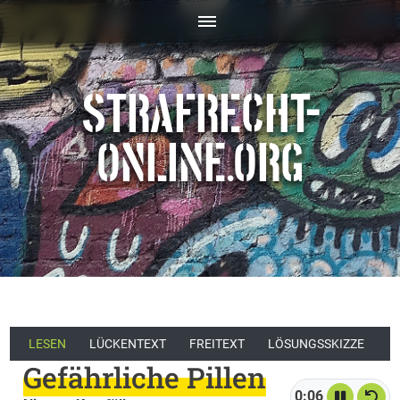
STRAFRECHT-
ONLINE.ORG
LESEN
LÜCKENTEXT
FREITEXT
LÖSUNGSSKIZZE
Gefährliche Pillen
0:06