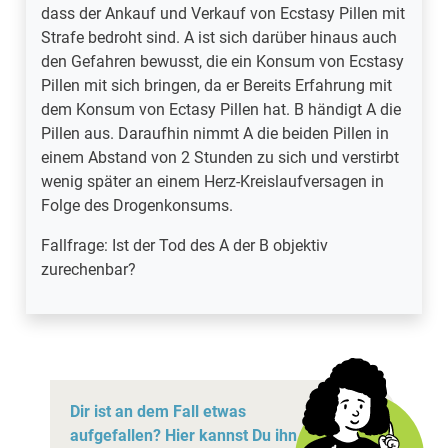
dass der Ankauf und Verkauf von Ecstasy Pillen mit
dass der Ankauf und Verkauf von Ecstasy Pillen mit
Strafe bedroht sind. A ist sich darüber hinaus auch
Strafe bedroht sind. A ist sich darüber hinaus auch
den Gefahren bewusst, die ein Konsum von Ecstasy
den Gefahren bewusst, die ein Konsum von Ecstasy
Pillen mit sich bringen, da er Bereits Erfahrung mit
Pillen mit sich bringen, da er Bereits Erfahrung mit
dem Konsum von Ectasy Pillen hat. B händigt A die
dem Konsum von Ectasy Pillen hat. B händigt A die
Pillen aus. Daraufhin nimmt A die beiden Pillen in
Pillen aus. Daraufhin nimmt A die beiden Pillen in
einem Abstand von 2 Stunden zu sich und verstirbt
einem Abstand von 2 Stunden zu sich und verstirbt
wenig später an einem Herz-Kreislaufversagen in
wenig später an einem Herz-Kreislaufversagen in
Folge des Drogenkonsums.
Folge des Drogenkonsums.
Fallfrage: Ist der Tod des A der B objektiv
Fallfrage: Ist der Tod des A der B objektiv
zurechenbar?
zurechenbar?
Dir ist an dem Fall etwas
aufgefallen? Hier kannst Du ihn