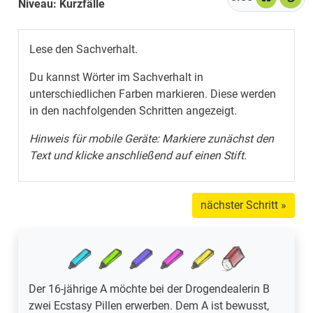
Niveau: Kurzfälle
Lese den Sachverhalt.
Du kannst Wörter im Sachverhalt in
unterschiedlichen Farben markieren. Diese werden
in den nachfolgenden Schritten angezeigt.
Hinweis für mobile Geräte: Markiere zunächst den
Text und klicke anschließend auf einen Stift.
nächster Schritt »
Der 16-jährige A möchte bei der Drogendealerin B
Der 16-jährige A möchte bei der Drogendealerin B
zwei Ecstasy Pillen erwerben. Dem A ist bewusst,
zwei Ecstasy Pillen erwerben. Dem A ist bewusst,