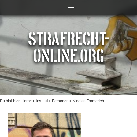
STRAFRECHT-
ONLINE.ORG
Du bist hier:
Home
>
Institut
>
Personen
> Nicolas Emmerich