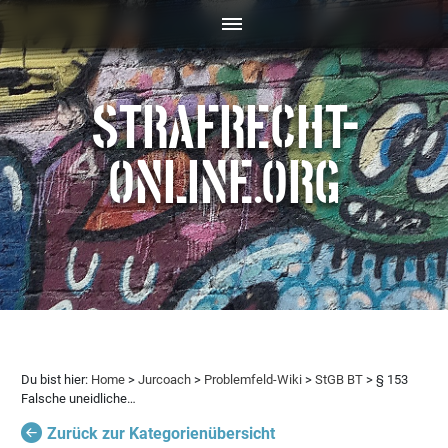
STRAFRECHT-
ONLINE.ORG
Du bist hier:
Home
>
Jurcoach
>
Problemfeld-Wiki
>
StGB BT
> § 153
Falsche uneidliche…
Zurück zur Kategorienübersicht