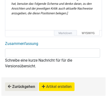
hat, benutze das folgende Schema und denke daran, zu den 
Ansichten und der jeweiligen Kritik auch aktuelle Nachweise 
anzugeben, die diese Positionen belegen.]
Ansicht 1: (herrschende Meinung)
Markdown
WYSIWYG
Zusammenfassung
Kritik:
Schreibe eine kurze Nachricht für für die
Versionsübersicht.
Ansicht 2:
Kritik:
Zurückgehen
Artikel erstellen
Ansicht 3:
Kritik: