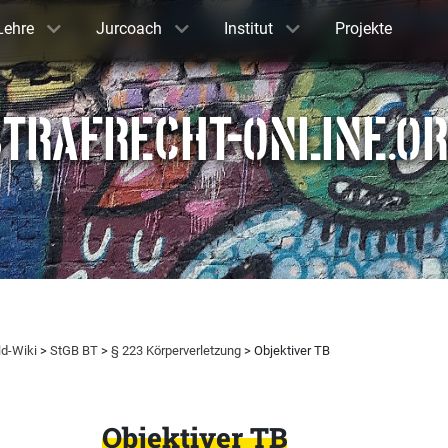
Lehre
Jurcoach
Institut
Projekte
TRAFRECHT-ONLINE.O
ld-Wiki
>
StGB BT
>
§ 223 Körperverletzung
> Objektiver TB
Objektiver TB