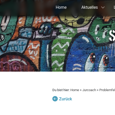
Home
Aktuelles
S
Du bist hier:
Home
>
Jurcoach
>
Problemfe
Zurück