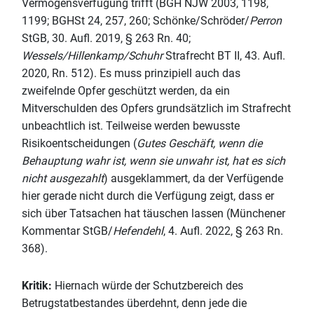
Vermögensverfügung trifft (BGH NJW 2003, 1198,
1199; BGHSt 24, 257, 260; Schönke/Schröder/
Perron
StGB, 30. Aufl. 2019, § 263 Rn. 40;
Wessels/Hillenkamp/Schuhr
Strafrecht BT II, 43. Aufl.
2020, Rn. 512). Es muss prinzipiell auch das
zweifelnde Opfer geschützt werden, da ein
Mitverschulden des Opfers grundsätzlich im Strafrecht
unbeachtlich ist. Teilweise werden bewusste
Risikoentscheidungen (
Gutes Geschäft, wenn die
Behauptung wahr ist, wenn sie unwahr ist, hat es sich
nicht ausgezahlt
) ausgeklammert, da der Verfügende
hier gerade nicht durch die Verfügung zeigt, dass er
sich über Tatsachen hat täuschen lassen (Münchener
Kommentar StGB/
Hefendehl
, 4. Aufl. 2022, § 263 Rn.
368).
Kritik:
Hiernach würde der Schutzbereich des
Betrugstatbestandes überdehnt, denn jede die