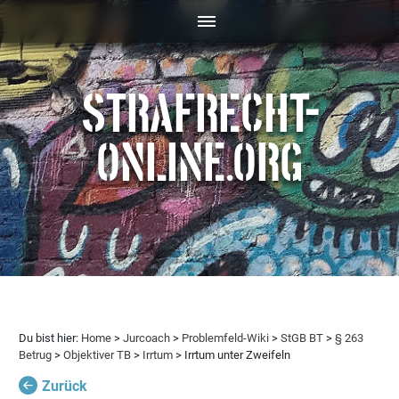
STRAFRECHT-
ONLINE.ORG
Du bist hier:
Home
>
Jurcoach
>
Problemfeld-Wiki
>
StGB BT
>
§ 263
Betrug
>
Objektiver TB
>
Irrtum
> Irrtum unter Zweifeln
Zurück