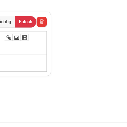
🗑
ichtig
Falsch