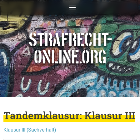
STRAFRECHT-
ONLINE.ORG
Tandemklausur: Klausur III
Klausur III (Sachverhalt)