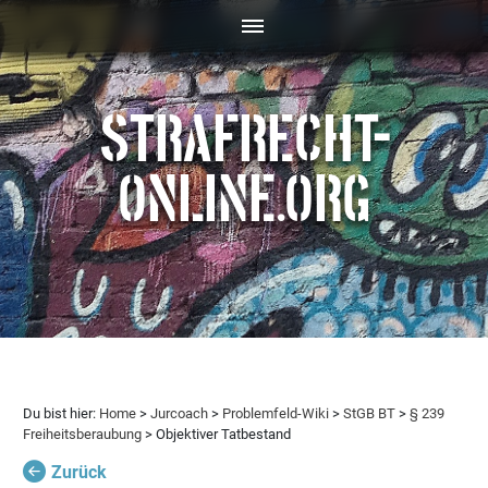
STRAFRECHT-
ONLINE.ORG
Du bist hier:
Home
>
Jurcoach
>
Problemfeld-Wiki
>
StGB BT
>
§ 239
Freiheitsberaubung
> Objektiver Tatbestand
Zurück