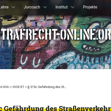
Lehre
Jurcoach
Institut
Projekte
TRAFRECHT-ONLINE.O
ld-Wiki
>
StGB BT
> § 315c Gefährdung des St…
c Gefährdung des Straßenverkehr