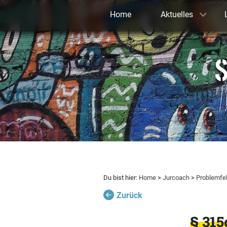
Home
Aktuelles
S
Du bist hier:
Home
>
Jurcoach
>
Problemfe
Zurück
§ 315