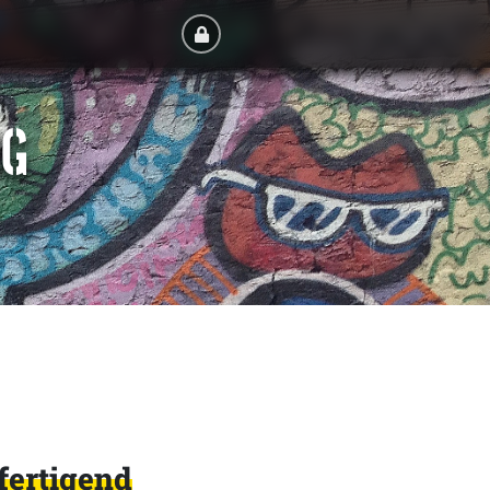
RG
fertigend