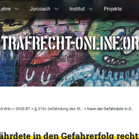
Lehre
Jurcoach
Institut
Projekte
TRAFRECHT-ONLINE.O
ld-Wiki
>
StGB BT
>
§ 315c Gefährdung des St…
> Kann der Gefährdete in d…
hrdete in den Gefahrerfolg recht