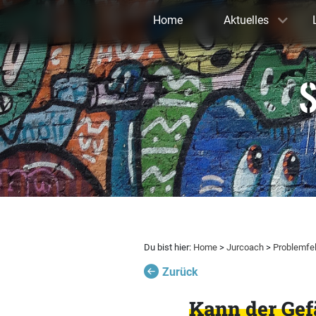
Home
Aktuelles
S
Du bist hier:
Home
>
Jurcoach
>
Problemfe
Zurück
Kann der Gefä