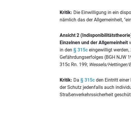
Kritik:
Die Einwilligung in ein disp
nämlich das der Allgemeinheit, "ei
Ansicht 2 (Indisponibilitätstheorie
Einzelnen und der Allgemeinheit
v
in den
§ 315c
eingewilligt werden, 
Gefährdungserfolges (BGH NJW 19
315c Rn. 199;
Wessels/Hettinger/
Kritik:
Da
§ 315c
den Eintritt einer
der Schutz jedenfalls auch individu
Straßenverkehrssicherheit geschü