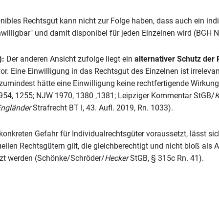
onibles Rechtsgut kann nicht zur Folge haben, dass auch ein ind
nwilligbar" und damit disponibel für jeden Einzelnen wird (BGH
):
Der anderen Ansicht zufolge liegt ein
alternativer Schutz der
or. Eine Einwilligung in das Rechtsgut des Einzelnen ist irreleva
zumindest hätte eine Einwilligung keine rechtfertigende Wirkung
54, 1255; NJW 1970, 1380 ,1381; Leipziger Kommentar StGB/
K
Engländer
Strafrecht BT I, 43. Aufl. 2019, Rn. 1033).
 konkreten Gefahr für Individualrechtsgüter voraussetzt, lässt si
ellen Rechtsgütern gilt, die gleichberechtigt und nicht bloß als 
tzt werden (Schönke/Schröder/
Hecker
StGB, § 315c Rn. 41).