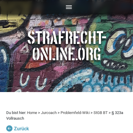
STRAFRECHT-
ONLINE.ORG
Du bist hier:
Home
>
Jurcoach
>
Problemfeld-Wiki
>
StGB BT
> § 323a
Vollrausch
Zurück