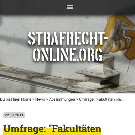
STRAFRECHT-
ONLINE.ORG
Du bist hier:
Home
>
News
>
Abstimmungen
> Umfrage: "Fakultäten pla…
22.11.2011
Umfrage: "Fakultäten