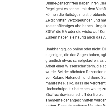
Online-Zeitschriften haben ihren Cha
Regel geht es schnell mit dem Veröff
können die Beiträge meist problemlos
Zeitschriften Verzögerungen und h
kostenpflichtiges Abo haben. Umgeke
ZStW, die GA oder die wistra auf Kon
Zudem haben sie häufig auch das An
Unabhängig, ob online oder nicht: Di
diejenigen, die das Sagen haben, agi
gründlich etwas schiefgelaufen: Es 
Arbeit einer Wissenschaftlerin, di
wurde. Bei der nächsten Rezension 
von Roland Hefendehl und Bernd Sc
manifeste Risiko, dass die Veröffe
Hochschulpolitik betreiben wollte, z
Strafrechtswissenschaft der Bereich 
Themenfelder angeschnitten wurden,
hatten. Dass ein weiteres Mal eine 