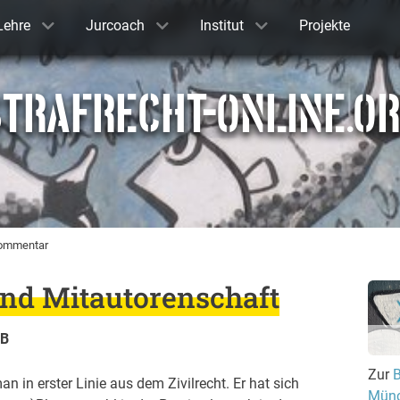
Lehre
Jurcoach
Institut
Projekte
TRAFRECHT-ONLINE.O
ommentar
nd Mitautorenschaft
GB
Zur
n erster Linie aus dem Zivilrecht. Er hat sich
Münc