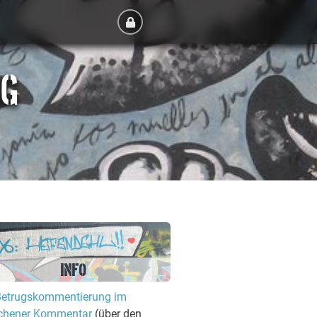
RG
INFO
Betrugskommentierung im
hener Kommentar
(über den