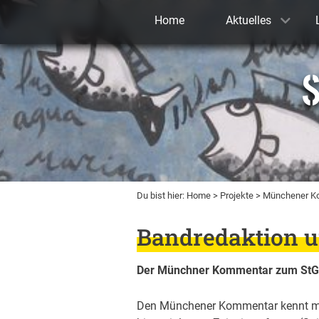
Home
Aktuelles
S
Du bist hier:
Home
>
Projekte
> Münchener K
Bandredaktion u
Der Münchner Kommentar zum St
Den Münchener Kommentar kennt man i