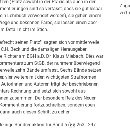
itzen-)Platz sowohl in der Praxis als auch in der
Zuga
entierungen sind so verfasst, dass sie gut lesbar
verf
 ein Lehrbuch verwendet werden), sie gehen einem
Wege und bekennen Farbe, sie lassen einen aber
 Detail nicht im Stich.
afrecht seinen Platz", sagten sich vor mittlerweile
g C.H. Beck und die damaligen Herausgeber
e Richter am BGH a.D. Dr. Klaus Miebach. Dies war
Kommentars zum StGB, der nunmehr überwiegend
ttlerweile zehn Bände umfasst. Sechs Bände setzen
r, vier weitere mit den wichtigsten Strafnormen
 Autorinnen und Autoren trägt der beschriebenen
tars Rechnung und setzt sich sowohl aus
rInnen zusammen. Der besondere Reiz des Neuen
de Kommentierung fortzuschreiben, sondern eben
dann auch diesen Schritt zu gehen.
alleinige Bandredaktion für Band 5 (§§ 263 - 297