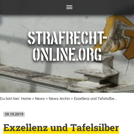
STRAFRECHT-
ONLINE.ORG
Du bist hier:
Home
>
News
>
News Archiv
> Exzellenz und Tafelsilbe…
30.10.2019
Exzellenz und Tafelsilber