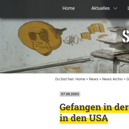
Home
Aktuelles
S
Du bist hier:
Home
>
News
>
News Archiv
> G
07.08.2003
Gefangen in de
in den USA