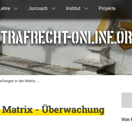
Lehre
Jurcoach
Institut
Projekte
TRAFRECHT-ONLINE.O
efangen in der Matrix -…
r Matrix - Überwachung
Von 