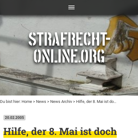
STRAFRECHT-
ONLINE.ORG
Du bist hier:
Home
>
News
>
News Archiv
> Hilfe, der 8. Mai ist do…
20.02.2005
Hilfe, der 8. Mai ist doch