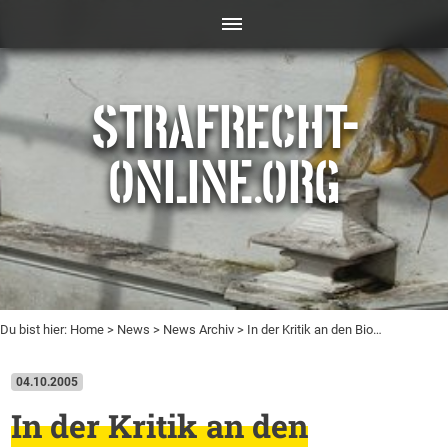
STRAFRECHT-
ONLINE.ORG
Du bist hier:
Home
>
News
>
News Archiv
> In der Kritik an den Bio…
04.10.2005
In der Kritik an den