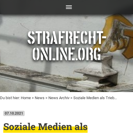
STRAFRECHT-
ONLINE.ORG
Du bist hier:
Home
>
News
>
News Archiv
> Soziale Medien als Trieb…
07.10.2021
Soziale Medien als