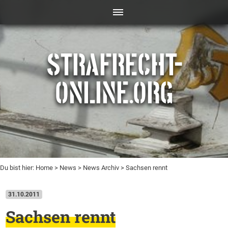
STRAFRECHT-
ONLINE.ORG
Du bist hier:
Home
>
News
>
News Archiv
> Sachsen rennt
31.10.2011
Sachsen rennt