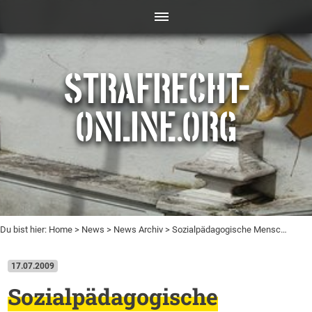
STRAFRECHT-
ONLINE.ORG
Du bist hier:
Home
>
News
>
News Archiv
> Sozialpädagogische Mensc…
17.07.2009
Sozialpädagogische