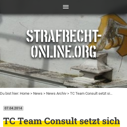
STRAFRECHT-
ONLINE.ORG
Du bist hier:
Home
>
News
>
News Archiv
> TC Team Consult setzt si…
07.04.2014
TC Team Consult setzt sich