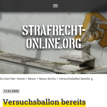
STRAFRECHT-
ONLINE.ORG
Du bist hier:
Home
>
News
>
News Archiv
> Versuchsballon bereits g…
11.01.2005
Versuchsballon bereits