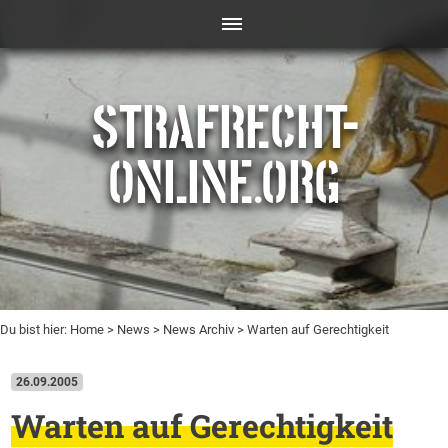
STRAFRECHT-
ONLINE.ORG
Du bist hier:
Home
>
News
>
News Archiv
> Warten auf Gerechtigkeit
26.09.2005
Warten auf Gerechtigkeit