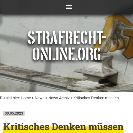
STRAFRECHT-
ONLINE.ORG
Du bist hier:
Home
>
News
>
News Archiv
> Kritisches Denken müssen…
09.05.2023
Kritisches Denken müssen