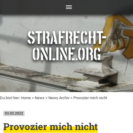
STRAFRECHT-
ONLINE.ORG
Du bist hier:
Home
>
News
>
News Archiv
> Provozier mich nicht
03.02.2022
Provozier mich nicht