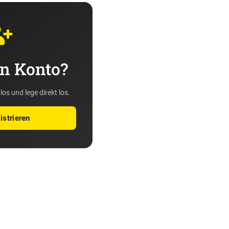
n Konto?
los und lege direkt los.
istrieren