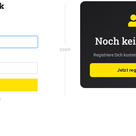
k
Noch kei
ODER
Registriere Dich kosten
Jetzt reg
?