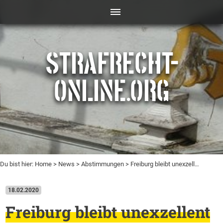
STRAFRECHT-
ONLINE.ORG
Du bist hier:
Home
>
News
>
Abstimmungen
> Freiburg bleibt unexzell…
18.02.2020
Freiburg bleibt unexzellent